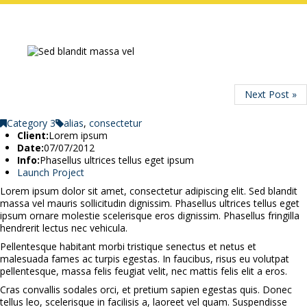
Next Post »
Category 3
alias
,
consectetur
Client:
Lorem ipsum
Date:
07/07/2012
Info:
Phasellus ultrices tellus eget ipsum
Launch Project
Lorem ipsum dolor sit amet, consectetur adipiscing elit. Sed blandit
massa vel mauris sollicitudin dignissim. Phasellus ultrices tellus eget
ipsum ornare molestie scelerisque eros dignissim. Phasellus fringilla
hendrerit lectus nec vehicula.
Pellentesque habitant morbi tristique senectus et netus et
malesuada fames ac turpis egestas. In faucibus, risus eu volutpat
pellentesque, massa felis feugiat velit, nec mattis felis elit a eros.
Cras convallis sodales orci, et pretium sapien egestas quis. Donec
tellus leo, scelerisque in facilisis a, laoreet vel quam. Suspendisse