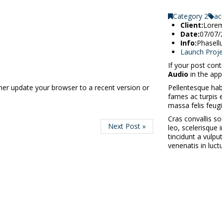
Category 2
ac
Client:
Lore
Date:
07/07/
Info:
Phasellu
Launch Proje
If your post cont
Audio
in the ap
ther update your browser to a recent version or
Pellentesque hab
fames ac turpis e
massa felis feugia
Cras convallis so
Next Post »
leo, scelerisque i
tincidunt a vulpu
venenatis in luct