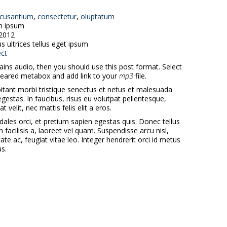
cusantium
,
consectetur
,
oluptatum
m ipsum
2012
s ultrices tellus eget ipsum
ct
ains audio, then you should use this post format. Select
peared metabox and add link to your
mp3
file.
itant morbi tristique senectus et netus et malesuada
gestas. In faucibus, risus eu volutpat pellentesque,
t velit, nec mattis felis elit a eros.
dales orci, et pretium sapien egestas quis. Donec tellus
n facilisis a, laoreet vel quam. Suspendisse arcu nisl,
tate ac, feugiat vitae leo. Integer hendrerit orci id metus
us.