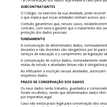
- a comunicação dos dados seja levada a cabo para qualq
SUBCONTRATANTES
O Colégio, no exercício da sua atividade, pode recorrer
o que implica que essas entidades tenham acesso aos 
Contudo garantimos que, nesses casos, estabelecerem
contrato, com vista a garantir que o tratamento dos 
proteção dos dados pessoais.
FUNDAMENTO
A comunicação de determinados dados, nomeadamente re
docentes e não docentes são obrigatórios por lei para
serviços de educação e o cumprimento da legislação lab
A comunicação de outros dados, nomeadamente relativos
visitas de estudo e atividades letivas não é obrigatória p
Ao efetuarem a inscrição nessas atividades, autorizam
respetivos dados.
PRAZO DE CONSERVAÇÃO DOS DADOS
Os seus dados serão tratados, guardados e conservado
foram recolhidos, sendo que determinados dados têm 
por imperativo legal.
Caso não exista prazo legal para conservação dos seu