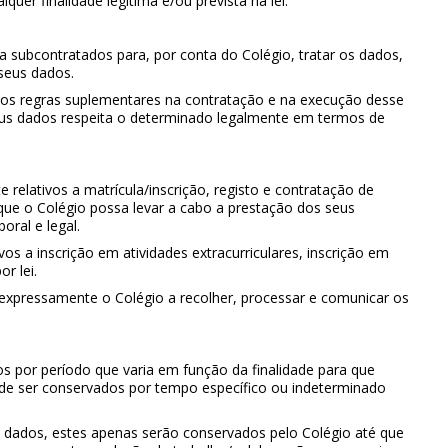
uer finalidade legítima e/ou prevista na lei.
 a subcontratados para, por conta do Colégio, tratar os dados,
seus dados.
os regras suplementares na contratação e na execução desse
seus dados respeita o determinado legalmente em termos de
lativos a matrícula/inscrição, registo e contratação de
 que o Colégio possa levar a cabo a prestação dos seus
oral e legal.
 a inscrição em atividades extracurriculares, inscrição em
or lei.
 expressamente o Colégio a recolher, processar e comunicar os
s por período que varia em função da finalidade para que
de ser conservados por tempo específico ou indeterminado
s dados, estes apenas serão conservados pelo Colégio até que