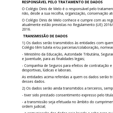
RESPONSÁVEL PELO TRATAMENTO DE DADOS
O Colégio Dinis de Melo é o responsável pelo tratame
não, desde a sua recolha, organização, conservação at
O Colégio Dinis de Melo conhece e cumpre com as regr
atualmente estão previstas no Regulamento (UE) 2016/
2016.
TRANSMISSÃO DE DADOS
1) Os dados serão transmitidos às entidades com que
Colégio têm tutela e/ou parcerias/colaboração, nome
- Ministério da Educação, Autoridade Tributária, Segur
e Juventude, para as finalidades legais;
- Companhia de Seguros para efeitos de contratação e g
desportivas, lúdicas e laborais.
As entidades acima referidas a quem os dados serão t
desses dados.
2) Os dados serão ainda transmitidos a terceiros, semp
- tiver sido prestado consentimento expresso pelo titu
- a transmissão seja efetuada no âmbito do cumprime
ordem judicial;