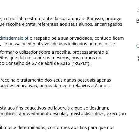
e, como linha estruturante da sua atuação. Por isso, protege
B
 recolhe e trata; referentes aos seus alunos, encarregados
inisdemelo.pt
o respeito pela sua privacidade, contudo ficam
, se possa aceder através de
links
indicados no nosso
site
.
nformar o utilizador sobre a recolha, processamento e
ireitos que detém sobre os mesmos, nos termos do
 Conselho de 27 de abril de 2016 (“RGPD”).
 recolha e tratamento dos seus dados pessoais apenas
unções educativas, nomeadamente relativos a Alunos,
ta aos fins educativos ou laborais a que se destinam,
culares, aproveitamento escolar, registo disciplinar, execução
egítimos e determinados, conformes aos fins para que nos