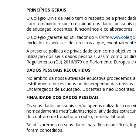
PRINCÍPIOS GERAIS
O Colégio Dinis de Melo tem o respeito pela privacidad
com o máximo respeito e cuidado os dados pessoais que
de educação, docentes, funcionários e colaboradores.
O Colégio garante ao utilizador do
website
www.colegiod
excluídos os
websites
de terceiros a que, eventualmente
A presente política de privacidade tem como objetivo i
utilização dos seus dados pessoais, assim como os d
Regulamento (EU) 2016/679 do Parlamento Europeu e do
DADOS PESSOAIS RECOLHIDOS
No âmbito da nossa atividade educativa procedemos à
estritamente necessários ao desempenho das nossas f
Encarregados de Educação, Docentes e não Docentes.
FINALIDADE DOS DADOS PESSOAIS
Os seus dados pessoais serão apenas utilizados com vis
nomeadamente matrícula/inscrição, atividades extracurri
do contrato de trabalho ou outro, matéria laboral.
Só utilizaremos os seus dados para fins específicos, l
foram concedidos.