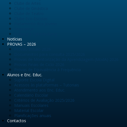
Clube de Artes
Clube de Ginástica
Clube de Teatro
Clube Eco-Escolas
Parlamento dos Jovens
Segurança
Bullying e Cyberbullying
Notícias
PROVAS – 2026
Provas-Ensaio 2026
Documentos para consulta 2025/2026
Provas de Monitorização da Aprendizagem (ModA) 2026
Provas Finais de Ciclo 2026
Provas de Equivalência à Frequência
Alunos e Enc. Educ.
Suporte Escola Digital
Acessos às plataformas – Tutoriais
Atendimento aos Enc. Educ.
Calendário Escolar
Critérios de Avaliação 2025/2026
Manuais Escolares
Material Escolar
Planificações anuais
Contactos