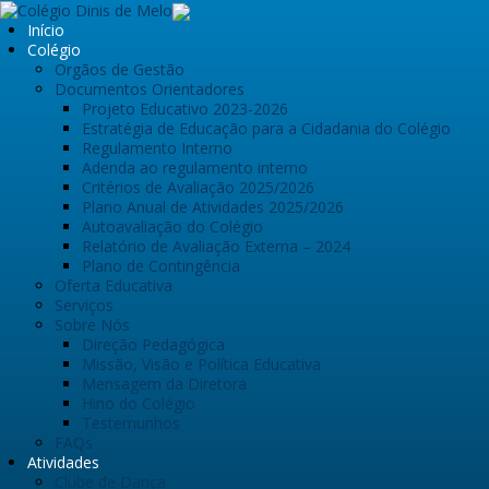
Início
Colégio
Orgãos de Gestão
Documentos Orientadores
Projeto Educativo 2023-2026
Estratégia de Educação para a Cidadania do Colégio
Regulamento Interno
Adenda ao regulamento interno
Critérios de Avaliação 2025/2026
Plano Anual de Atividades 2025/2026
Autoavaliação do Colégio
Relatório de Avaliação Externa – 2024
Plano de Contingência
Oferta Educativa
Serviços
Sobre Nós
Direção Pedagógica
Missão, Visão e Política Educativa
Mensagem da Diretora
Hino do Colégio
Testemunhos
FAQs
Atividades
Clube de Dança