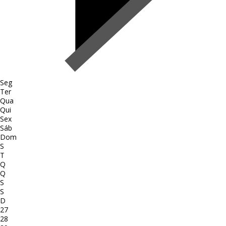
Seg
Ter
Qua
Qui
Sex
Sáb
Dom
S
T
Q
Q
S
S
D
27
28