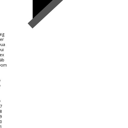
eg
er
ua
ui
ex
áb
Dom
Q
Q
D
7
8
9
0
1