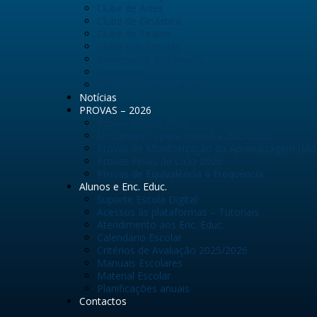
Clube de Artes
Clube de Ginástica
Clube de Teatro
Clube Eco-Escolas
Parlamento dos Jovens
Segurança
Bullying e Cyberbullying
Notícias
PROVAS – 2026
Provas-Ensaio 2026
Documentos para consulta 2025/2026
Provas de Monitorização da Aprendizagem (Mo
Provas Finais de Ciclo 2026
Provas de Equivalência à Frequência
Alunos e Enc. Educ.
Suporte Escola Digital
Acessos às plataformas – Tutoriais
Atendimento aos Enc. Educ.
Calendário Escolar
Critérios de Avaliação 2025/2026
Manuais Escolares
Material Escolar
Planificações anuais
Contactos