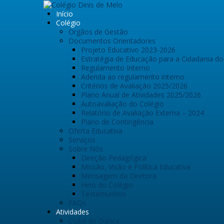
Início
Colégio
Orgãos de Gestão
Documentos Orientadores
Projeto Educativo 2023-2026
Estratégia de Educação para a Cidadania do
Regulamento Interno
Adenda ao regulamento interno
Critérios de Avaliação 2025/2026
Plano Anual de Atividades 2025/2026
Autoavaliação do Colégio
Relatório de Avaliação Externa – 2024
Plano de Contingência
Oferta Educativa
Serviços
Sobre Nós
Direção Pedagógica
Missão, Visão e Política Educativa
Mensagem da Diretora
Hino do Colégio
Testemunhos
FAQs
Atividades
Clube de Dança