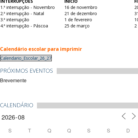
INTERRUPÇÕES
INÍCIO
F
1.ª interrupção - Novembro
16 de novembro
2
2.ª interrupção - Natal
21 de dezembro
3
3.ª interrupção
1 de fevereiro
1
4.ª interrupção - Páscoa
25 de março
2 
Calendário escolar para imprimir
Calendario_Escolar_26_27
PRÓXIMOS EVENTOS
Brevemente
CALENDÁRIO
S
T
Q
Q
S
S
D