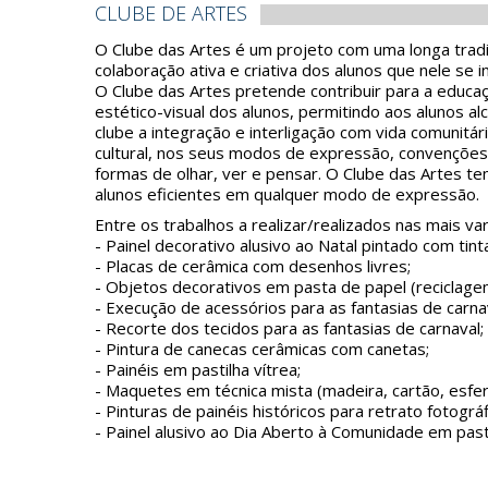
CLUBE DE ARTES
O Clube das Artes é um projeto com uma longa tradi
colaboração ativa e criativa dos alunos que nele se 
O Clube das Artes pretende contribuir para a educaçã
estético-visual dos alunos, permitindo aos alunos alc
clube a integração e interligação com vida comunitá
cultural, nos seus modos de expressão, convenções
formas de olhar, ver e pensar. O Clube das Artes t
alunos eficientes em qualquer modo de expressão.
Entre os trabalhos a realizar/realizados nas mais v
- Painel decorativo alusivo ao Natal pintado com tintas
- Placas de cerâmica com desenhos livres;
- Objetos decorativos em pasta de papel (reciclage
- Execução de acessórios para as fantasias de carna
- Recorte dos tecidos para as fantasias de carnaval;
- Pintura de canecas cerâmicas com canetas;
- Painéis em pastilha vítrea;
- Maquetes em técnica mista (madeira, cartão, esferov
- Pinturas de painéis históricos para retrato fotográf
- Painel alusivo ao Dia Aberto à Comunidade em pasti