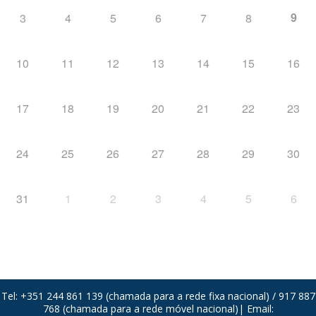
9
3
4
5
6
7
8
10
11
12
13
14
15
16
17
18
19
20
21
22
23
24
25
26
27
28
29
30
31
1
2
3
4
5
6
Tel: +351 244 861 139 (chamada para a rede fixa nacional) / 917 887
768 (chamada para a rede móvel nacional)| Email: