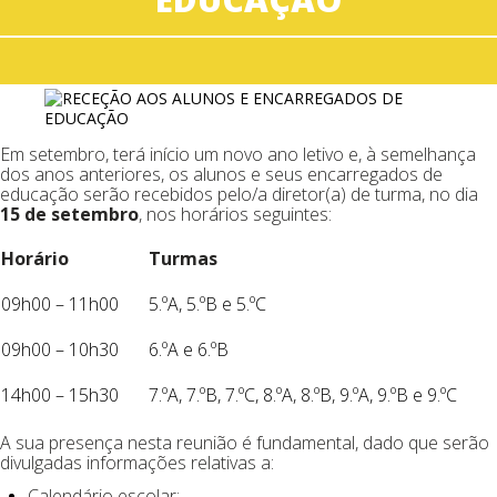
Em setembro, terá início um novo ano letivo e, à semelhança
dos anos anteriores, os alunos e seus encarregados de
educação serão recebidos pelo/a diretor(a) de turma, no dia
15 de setembro
, nos horários seguintes:
Horário
Turmas
09h00 – 11h00
5.ºA, 5.ºB e 5.ºC
09h00 – 10h30
6.ºA e 6.ºB
14h00 – 15h30
7.ºA, 7.ºB, 7.ºC, 8.ºA, 8.ºB, 9.ºA, 9.ºB e 9.ºC
A sua presença nesta reunião é fundamental, dado que serão
divulgadas informações relativas a:
Calendário escolar;