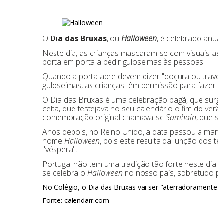
O
Dia das Bruxas
, ou
Halloween
, é celebrado an
Neste dia, as crianças mascaram-se com visuais 
porta em porta a pedir guloseimas às pessoas.
Quando a porta abre devem dizer "doçura ou trav
guloseimas, as crianças têm permissão para fazer
O Dia das Bruxas é uma celebração pagã, que surg
celta, que festejava no seu calendário o fim do ve
comemoração original chamava-se
Samhain
, que 
Anos depois, no Reino Unido, a data passou a marc
nome
Halloween
, pois este resulta da junção dos
"véspera".
Portugal não tem uma tradição tão forte neste d
se celebra o
Halloween
no nosso país, sobretudo p
No Colégio, o Dia das Bruxas vai ser "aterradoramente" 
Fonte: calendarr.com