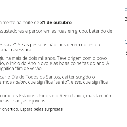
B
ualmente na noite de
31 de outubro
.
assustadores e percorrem as ruas em grupo, batendo de
essura?". Se as pessoas não lhes derem doces ou
 uma travessura.
iu há mais de dois mil anos. Teve origem com o povo
rão, o início do Ano Novo e as boas colheitas do ano. A
significa "fim de verão".
ar o Dia de Todos os Santos, daí ter surgido o
 termos
hallow
, que significa "santo", e
eve
, que significa
ia como os Estados Unidos e o Reino Unido, mas também
elas crianças e jovens.
divertido. Espera pelas surpresas!