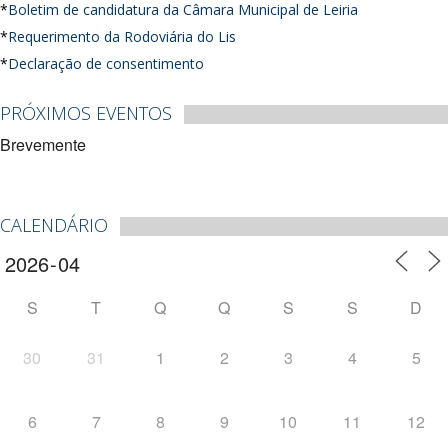
*
Boletim de candidatura da Câmara Municipal de Leiria
*
Requerimento da Rodoviária do Lis
*
Declaração de consentimento
PRÓXIMOS EVENTOS
Brevemente
CALENDÁRIO
S
T
Q
Q
S
S
D
30
31
1
2
3
4
5
6
7
8
9
10
11
12