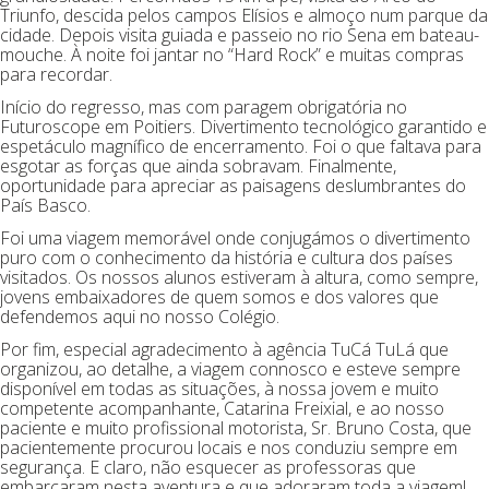
Triunfo, descida pelos campos Elísios e almoço num parque da
cidade. Depois visita guiada e passeio no rio Sena em bateau-
mouche. À noite foi jantar no “Hard Rock” e muitas compras
para recordar.
Início do regresso, mas com paragem obrigatória no
Futuroscope em Poitiers. Divertimento tecnológico garantido e
espetáculo magnífico de encerramento. Foi o que faltava para
esgotar as forças que ainda sobravam. Finalmente,
oportunidade para apreciar as paisagens deslumbrantes do
País Basco.
Foi uma viagem memorável onde conjugámos o divertimento
puro com o conhecimento da história e cultura dos países
visitados. Os nossos alunos estiveram à altura, como sempre,
jovens embaixadores de quem somos e dos valores que
defendemos aqui no nosso Colégio.
Por fim, especial agradecimento à agência TuCá TuLá que
organizou, ao detalhe, a viagem connosco e esteve sempre
disponível em todas as situações, à nossa jovem e muito
competente acompanhante, Catarina Freixial, e ao nosso
paciente e muito profissional motorista, Sr. Bruno Costa, que
pacientemente procurou locais e nos conduziu sempre em
segurança. E claro, não esquecer as professoras que
embarcaram nesta aventura e que adoraram toda a viagem!