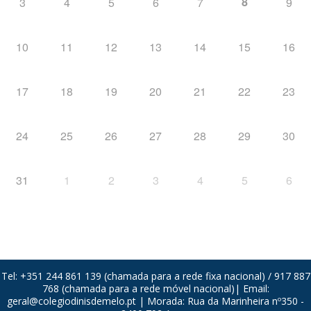
8
3
4
5
6
7
9
10
11
12
13
14
15
16
17
18
19
20
21
22
23
24
25
26
27
28
29
30
31
1
2
3
4
5
6
Tel: +351 244 861 139 (chamada para a rede fixa nacional) / 917 887
768 (chamada para a rede móvel nacional)| Email:
geral@colegiodinisdemelo.pt
| Morada: Rua da Marinheira nº350 -