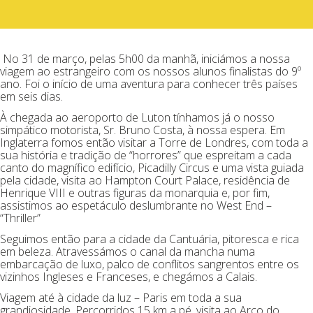
No 31 de março, pelas 5h00 da manhã, iniciámos a nossa
viagem ao estrangeiro com os nossos alunos finalistas do 9º
ano. Foi o início de uma aventura para conhecer três países
em seis dias.
À chegada ao aeroporto de Luton tínhamos já o nosso
simpático motorista, Sr. Bruno Costa, à nossa espera. Em
Inglaterra fomos então visitar a Torre de Londres, com toda a
sua história e tradição de “horrores” que espreitam a cada
canto do magnífico edifício, Picadilly Circus e uma vista guiada
pela cidade, visita ao Hampton Court Palace, residência de
Henrique VIII e outras figuras da monarquia e, por fim,
assistimos ao espetáculo deslumbrante no West End –
“Thriller”
Seguimos então para a cidade da Cantuária, pitoresca e rica
em beleza. Atravessámos o canal da mancha numa
embarcação de luxo, palco de conflitos sangrentos entre os
vizinhos Ingleses e Franceses, e chegámos a Calais.
Viagem até à cidade da luz – Paris em toda a sua
grandiosidade. Percorridos 15 km a pé, visita ao Arco do