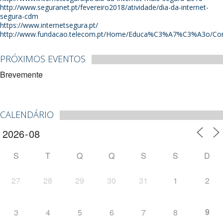
http://www.seguranet.pt/fevereiro2018/atividade/dia-da-internet-
segura-cdm
https://www.internetsegura.pt/
http://www.fundacao.telecom.pt/Home/Educa%C3%A7%C3%A3o/C
PRÓXIMOS EVENTOS
Brevemente
CALENDÁRIO
S
T
Q
Q
S
S
D
27
28
29
30
31
1
2
9
3
4
5
6
7
8