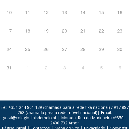
10
11
12
13
14
15
16
17
18
19
20
21
22
23
24
25
26
27
28
29
30
31
1
2
3
4
5
6
Tel: +351 244 861 139 (chamada para a rede fixa nacional) / 917 887
768 (chamada para a rede móvel nacional)| Email:
geral@colegiodinisdemelo.pt
| Morada: Rua da Marinheira nº350 -
2400 792 Amor
Página Inicial
|
Contactos
|
Mapa do Site
|
Privacidade
| Copyright