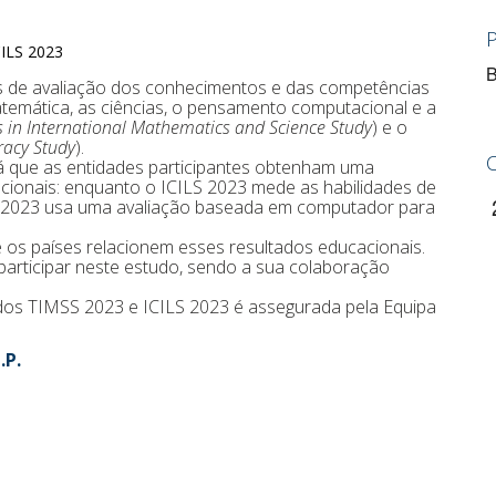
B
ais de avaliação dos conhecimentos e das competências
temática, as ciências, o pensamento computacional e a
 in International Mathematics and Science Study
) e o
racy Study
).
á que as entidades participantes obtenham uma
ionais: enquanto o ICILS 2023 mede as habilidades de
SS 2023 usa uma avaliação baseada em computador para
 os países relacionem esses resultados educacionais.
participar neste estudo, sendo a sua colaboração
dos TIMSS 2023 e ICILS 2023 é assegurada pela Equipa
.P.