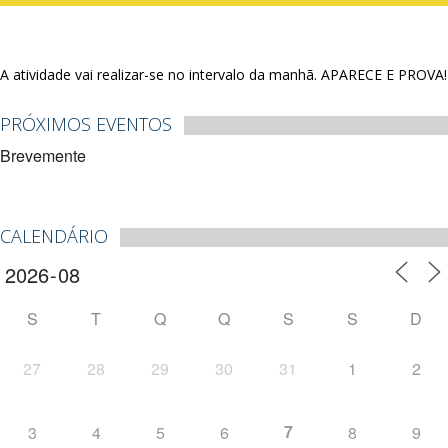
A atividade vai realizar-se no intervalo da manhã. APARECE E PROVA!
PRÓXIMOS EVENTOS
Brevemente
CALENDÁRIO
S
T
Q
Q
S
S
D
27
28
29
30
31
1
2
7
3
4
5
6
8
9