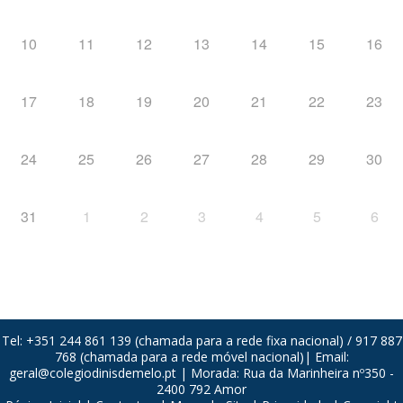
10
11
12
13
14
15
16
17
18
19
20
21
22
23
24
25
26
27
28
29
30
31
1
2
3
4
5
6
Tel: +351 244 861 139 (chamada para a rede fixa nacional) / 917 887
768 (chamada para a rede móvel nacional)| Email:
geral@colegiodinisdemelo.pt
| Morada: Rua da Marinheira nº350 -
2400 792 Amor