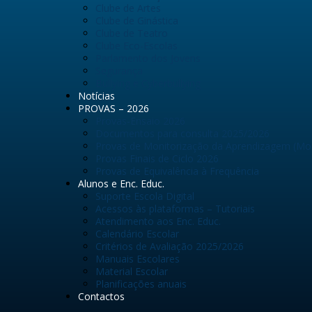
Clube de Artes
Clube de Ginástica
Clube de Teatro
Clube Eco-Escolas
Parlamento dos Jovens
Segurança
Bullying e Cyberbullying
Notícias
PROVAS – 2026
Provas-Ensaio 2026
Documentos para consulta 2025/2026
Provas de Monitorização da Aprendizagem (Mo
Provas Finais de Ciclo 2026
Provas de Equivalência à Frequência
Alunos e Enc. Educ.
Suporte Escola Digital
Acessos às plataformas – Tutoriais
Atendimento aos Enc. Educ.
Calendário Escolar
Critérios de Avaliação 2025/2026
Manuais Escolares
Material Escolar
Planificações anuais
Contactos