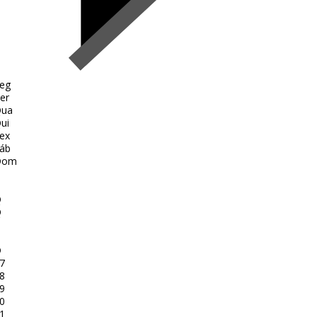
eg
er
ua
ui
ex
áb
Dom
Q
Q
D
7
8
9
0
1