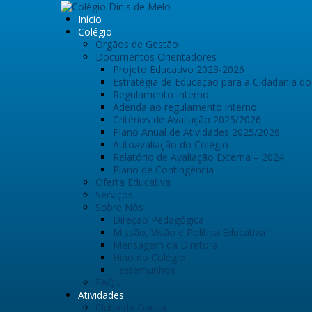
Início
Colégio
Orgãos de Gestão
Documentos Orientadores
Projeto Educativo 2023-2026
Estratégia de Educação para a Cidadania do
Regulamento Interno
Adenda ao regulamento interno
Critérios de Avaliação 2025/2026
Plano Anual de Atividades 2025/2026
Autoavaliação do Colégio
Relatório de Avaliação Externa – 2024
Plano de Contingência
Oferta Educativa
Serviços
Sobre Nós
Direção Pedagógica
Missão, Visão e Política Educativa
Mensagem da Diretora
Hino do Colégio
Testemunhos
FAQs
Atividades
Clube de Dança