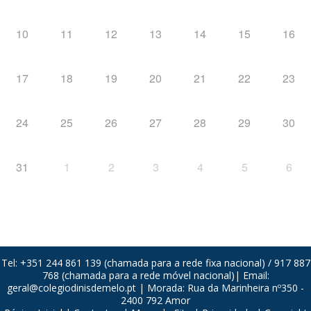
10
11
12
13
14
15
16
17
18
19
20
21
22
23
24
25
26
27
28
29
30
31
1
2
3
4
5
6
Tel: +351 244 861 139 (chamada para a rede fixa nacional) / 917 887
768 (chamada para a rede móvel nacional)| Email:
geral@colegiodinisdemelo.pt
| Morada: Rua da Marinheira nº350 -
2400 792 Amor