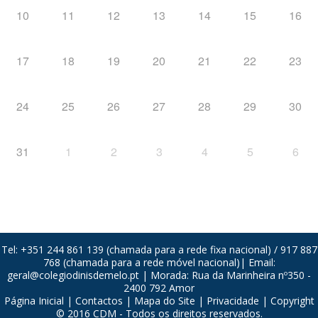
10
11
12
13
14
15
16
17
18
19
20
21
22
23
24
25
26
27
28
29
30
31
1
2
3
4
5
6
Tel: +351 244 861 139 (chamada para a rede fixa nacional) / 917 887
768 (chamada para a rede móvel nacional)| Email:
geral@colegiodinisdemelo.pt
| Morada: Rua da Marinheira nº350 -
2400 792 Amor
Página Inicial
|
Contactos
|
Mapa do Site
|
Privacidade
| Copyright
© 2016 CDM - Todos os direitos reservados.