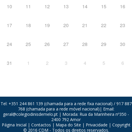
10
11
12
13
14
15
16
17
18
19
20
21
22
23
24
25
26
27
28
29
30
31
1
2
3
4
5
6
Tel: +351 244 861 139 (chamada para a rede fixa nacional) / 917 887
768 (chamada para a rede móvel nacional)| Email:
geral@colegiodinisdemelo.pt
| Morada: Rua da Marinheira nº350 -
2400 792 Amor
Página Inicial
|
Contactos
|
Mapa do Site
|
Privacidade
| Copyright
© 2016 CDM - Todos os direitos reservados.