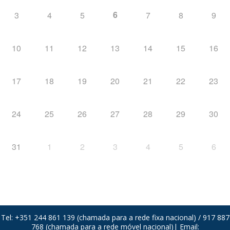
6
3
4
5
7
8
9
10
11
12
13
14
15
16
17
18
19
20
21
22
23
24
25
26
27
28
29
30
31
1
2
3
4
5
6
Tel: +351 244 861 139 (chamada para a rede fixa nacional) / 917 887
768 (chamada para a rede móvel nacional)| Email: