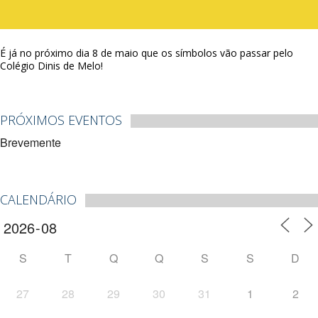
É já no próximo dia 8 de maio que os símbolos vão passar pelo
Colégio Dinis de Melo!
PRÓXIMOS EVENTOS
Brevemente
CALENDÁRIO
S
T
Q
Q
S
S
D
27
28
29
30
31
1
2