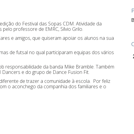
B
edição do Festival das Sopas CDM. Atividade da
s pelo professore de EMRC, Sílvio Grilo.
ares e amigos, que quiseram apoiar os alunos na sua
rmas de futsal no qual participaram equipas dos vários
sob responsabilidade da banda Mike Bramble. Também
ancers e do grupo de Dance Fusion Fit.
iferente de trazer a comunidade à escola. Por feliz
com o aconchego da companhia dos familiares e o