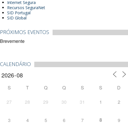
Internet Segura
Recursos SeguraNet
SID Portugal
SID Global
PRÓXIMOS EVENTOS
Brevemente
CALENDÁRIO
S
T
Q
Q
S
S
D
27
28
29
30
31
1
2
8
3
4
5
6
7
9