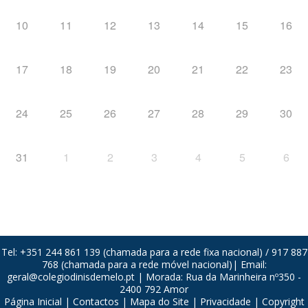
10
11
12
13
14
15
16
17
18
19
20
21
22
23
24
25
26
27
28
29
30
31
1
2
3
4
5
6
Tel: +351 244 861 139 (chamada para a rede fixa nacional) / 917 887
768 (chamada para a rede móvel nacional)| Email:
geral@colegiodinisdemelo.pt
| Morada: Rua da Marinheira nº350 -
2400 792 Amor
Página Inicial
|
Contactos
|
Mapa do Site
|
Privacidade
| Copyright