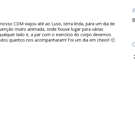
B
osso CDM viajou até ao Luso, terra linda, para um dia de
nvenção muito animada, onde houve lugar para várias
m qualquer lado e, a par com o exercício do corpo devemos
todos quantos nos acompanharam! Foi um dia em cheio!! 🙂