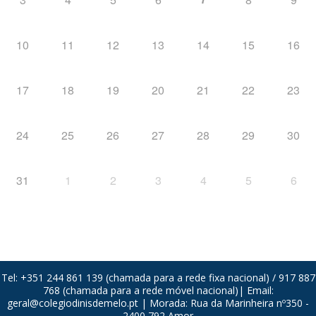
10
11
12
13
14
15
16
17
18
19
20
21
22
23
24
25
26
27
28
29
30
31
1
2
3
4
5
6
Tel: +351 244 861 139 (chamada para a rede fixa nacional) / 917 887
768 (chamada para a rede móvel nacional)| Email:
geral@colegiodinisdemelo.pt
| Morada: Rua da Marinheira nº350 -
2400 792 Amor