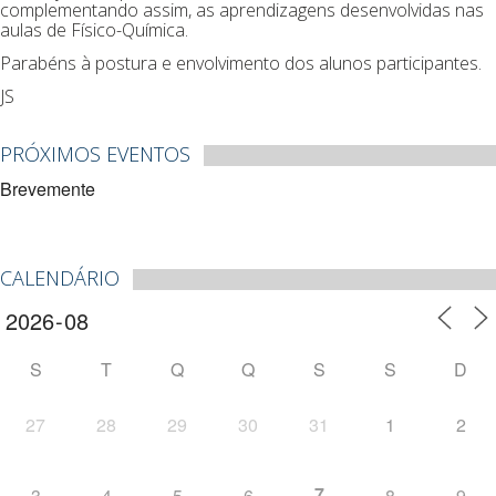
complementando assim, as aprendizagens desenvolvidas nas
aulas de Físico-Química.
Parabéns à postura e envolvimento dos alunos participantes.
JS
PRÓXIMOS EVENTOS
Brevemente
CALENDÁRIO
S
T
Q
Q
S
S
D
27
28
29
30
31
1
2
7
3
4
5
6
8
9