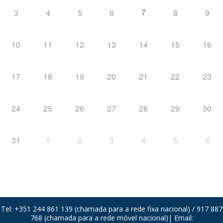
7
3
4
5
6
8
9
10
11
12
13
14
15
16
17
18
19
20
21
22
23
24
25
26
27
28
29
30
31
1
2
3
4
5
6
Tel: +351 244 861 139 (chamada para a rede fixa nacional) / 917 887
768 (chamada para a rede móvel nacional)| Email: