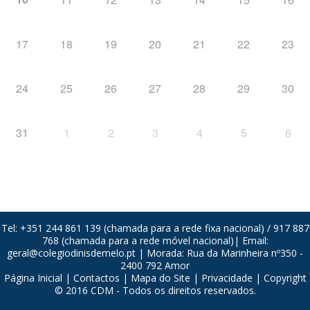
17
18
19
20
21
22
23
24
25
26
27
28
29
30
31
1
2
3
4
5
6
Tel: +351 244 861 139 (chamada para a rede fixa nacional) / 917 887
768 (chamada para a rede móvel nacional)| Email:
geral@colegiodinisdemelo.pt
| Morada: Rua da Marinheira nº350 -
2400 792 Amor
Página Inicial
|
Contactos
|
Mapa do Site
|
Privacidade
| Copyright
© 2016 CDM - Todos os direitos reservados.