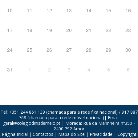
10
11
12
13
14
15
16
17
18
19
20
21
22
23
24
25
26
27
28
29
30
31
1
2
3
4
5
6
Tel: +351 244 861 139 (chamada para a rede fixa nacional) / 917 887
768 (chamada para a rede móvel nacional)| Email:
geral@colegiodinisdemelo.pt
| Morada: Rua da Marinheira nº350 -
2400 792 Amor
Página Inicial
|
Contactos
|
Mapa do Site
|
Privacidade
| Copyright