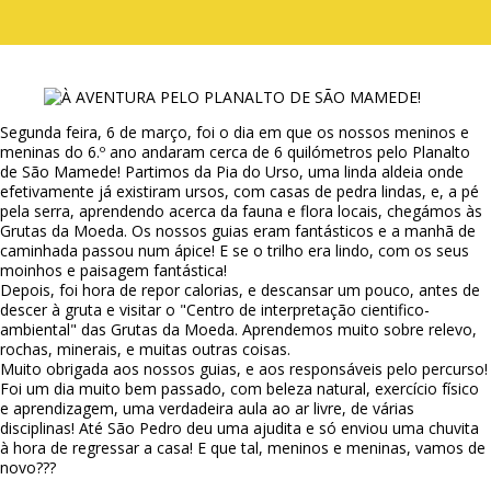
Segunda feira, 6 de março, foi o dia em que os nossos meninos e
meninas do 6.º ano andaram cerca de 6 quilómetros pelo Planalto
de São Mamede! Partimos da Pia do Urso, uma linda aldeia onde
efetivamente já existiram ursos, com casas de pedra lindas, e, a pé
pela serra, aprendendo acerca da fauna e flora locais, chegámos às
Grutas da Moeda. Os nossos guias eram fantásticos e a manhã de
caminhada passou num ápice! E se o trilho era lindo, com os seus
moinhos e paisagem fantástica!
Depois, foi hora de repor calorias, e descansar um pouco, antes de
descer à gruta e visitar o "Centro de interpretação cientifico-
ambiental" das Grutas da Moeda. Aprendemos muito sobre relevo,
rochas, minerais, e muitas outras coisas.
Muito obrigada aos nossos guias, e aos responsáveis pelo percurso!
Foi um dia muito bem passado, com beleza natural, exercício físico
e aprendizagem, uma verdadeira aula ao ar livre, de várias
disciplinas! Até São Pedro deu uma ajudita e só enviou uma chuvita
à hora de regressar a casa! E que tal, meninos e meninas, vamos de
novo???