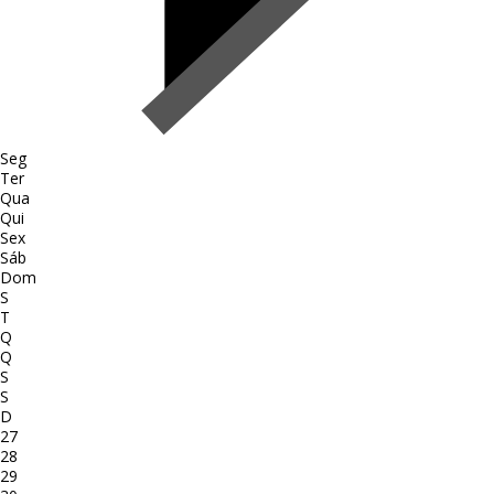
Seg
Ter
Qua
Qui
Sex
Sáb
Dom
S
T
Q
Q
S
S
D
27
28
29