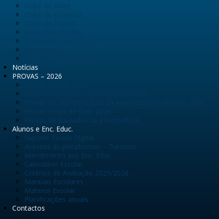
Clube de Artes
Clube de Ginástica
Clube de Teatro
Clube Eco-Escolas
Parlamento dos Jovens
Segurança
Bullying e Cyberbullying
Notícias
PROVAS – 2026
Provas-Ensaio 2026
Documentos para consulta 2025/2026
Provas de Monitorização da Aprendizagem (ModA) 2026
Provas Finais de Ciclo 2026
Provas de Equivalência à Frequência
Alunos e Enc. Educ.
Suporte Escola Digital
Acessos às plataformas – Tutoriais
Atendimento aos Enc. Educ.
Calendário Escolar
Critérios de Avaliação 2025/2026
Manuais Escolares
Material Escolar
Planificações anuais
Contactos