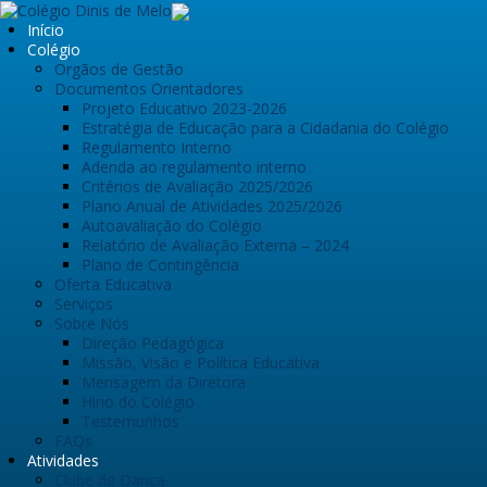
Início
Colégio
Orgãos de Gestão
Documentos Orientadores
Projeto Educativo 2023-2026
Estratégia de Educação para a Cidadania do Colégio
Regulamento Interno
Adenda ao regulamento interno
Critérios de Avaliação 2025/2026
Plano Anual de Atividades 2025/2026
Autoavaliação do Colégio
Relatório de Avaliação Externa – 2024
Plano de Contingência
Oferta Educativa
Serviços
Sobre Nós
Direção Pedagógica
Missão, Visão e Política Educativa
Mensagem da Diretora
Hino do Colégio
Testemunhos
FAQs
Atividades
Clube de Dança