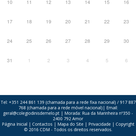
10
11
12
13
14
15
16
17
18
19
20
21
22
23
24
25
26
27
28
29
30
31
1
2
3
4
5
6
Tel: +351 244 861 139 (chamada para a rede fixa nacional) / 917 887
768 (chamada para a rede móvel nacional)| Email:
geral@colegiodinisdemelo.pt
| Morada: Rua da Marinheira nº350 -
2400 792 Amor
Página Inicial
|
Contactos
|
Mapa do Site
|
Privacidade
| Copyright
© 2016 CDM - Todos os direitos reservados.