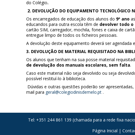
do Colégio
.
2. DEVOLUÇÃO DO EQUIPAMENTO TECNOLÓGICO N
Os encarregados de educação dos alunos do
9º ano
as
educandos para outra escola têm de
devolver todo o
cartão SIM, carregador, mochila, fones e caixa de cartã
entregue limpo de todos os ficheiros pessoais.
A devolução deste equipamento deverá ser agendada e
3. DEVOLUÇÃO DE MATERIAL REQUISITADO NA BIBL
Os alunos que tenham na sua posse material requisitad
de devolução dos manuais escolares, sem falta
.
Caso este material não seja devolvido ou seja devolv
possível restituí-lo à biblioteca.
Dúvidas e outras questões poderão ser apresentadas, 
mail para
geral@colegiodinisdemelo.pt
.
Tel: +351 244 861 139 (chamada para a rede fixa naci
Página Inicial
|
Conta