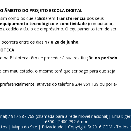
O ÂMBITO DO PROJETO ESCOLA DIGITAL
sim como os que solicitarem
transferência
dos seus
 equipamento tecnológico e conetividade
(computador,
o), cedido a título de empréstimo.
O equipamento tem de ser
 ocorrerá entre os dias
17 e 28 de junho
.
IOTECA
o na Biblioteca têm de proceder à sua restituição
no período
ido em mau estado, o mesmo terá que ser pago para que seja
preferencialmente, através do telefone 244 861 139 ou por e-
onal) / 917 887 768 (chamada para a rede móvel nacional)| Email:
ger
nº350 - 2400 792 Amor
ctos
|
Mapa do Site
|
Privacidade
| Copyright © 2016 CDM - Todos os