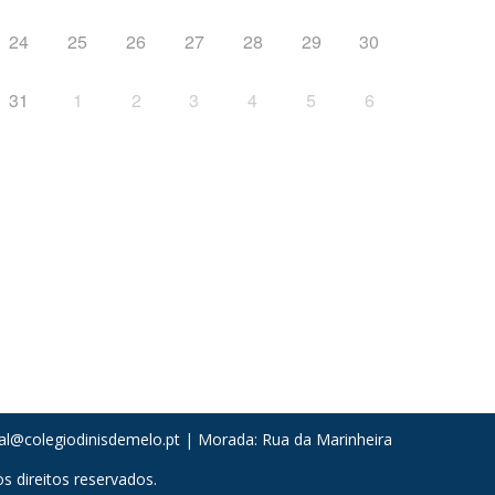
24
25
26
27
28
29
30
31
1
2
3
4
5
6
al@colegiodinisdemelo.pt
| Morada: Rua da Marinheira
 direitos reservados.