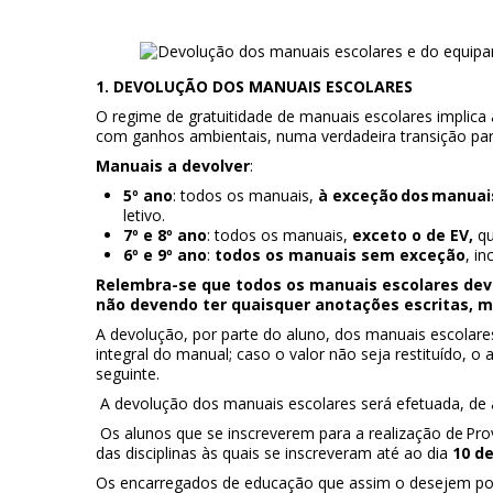
1. DEVOLUÇÃO DOS MANUAIS ESCOLARES
O regime de gratuitidade de manuais escolares implica a
com ganhos ambientais, numa verdadeira transição par
Manuais a devolver
:
5º ano
: todos os manuais,
à exceção dos manuais
letivo.
7º e 8º ano
: todos os manuais,
exceto o de EV,
qu
6º e 9º ano
:
todos os manuais sem exceção
, i
Relembra-se que todos os manuais escolares deve
não devendo ter quaisquer anotações escritas, m
A devolução, por parte do aluno, dos manuais escolar
integral do manual; caso o valor não seja restituído, o
seguinte.
A devolução dos manuais escolares será efetuada, de 
Os alunos que se inscreverem para a realização de Pro
das disciplinas às quais se inscreveram até ao dia
10 de
Os encarregados de educação que assim o desejem p