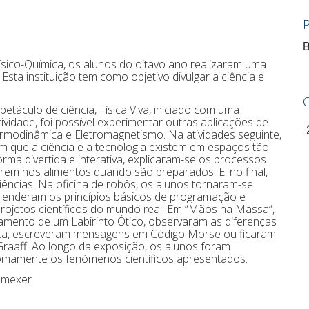
B
Físico-Química, os alunos do oitavo ano realizaram uma
 Esta instituição tem como objetivo divulgar a ciência e
táculo de ciência, Física Viva, iniciado com uma
ividade, foi possível experimentar outras aplicações de
rmodinâmica e Eletromagnetismo. Na atividades seguinte,
m que a ciência e a tecnologia existem em espaços tão
rma divertida e interativa, explicaram-se os processos
em nos alimentos quando são preparados. E, no final,
ências. Na oficina de robôs, os alunos tornaram-se
renderam os princípios básicos de programação e
projetos científicos do mundo real. Em ”Mãos na Massa”,
amento de um Labirinto Ótico, observaram as diferenças
a, escreveram mensagens em Código Morse ou ficaram
aaff. Ao longo da exposição, os alunos foram
nomamente os fenómenos científicos apresentados.
 mexer.