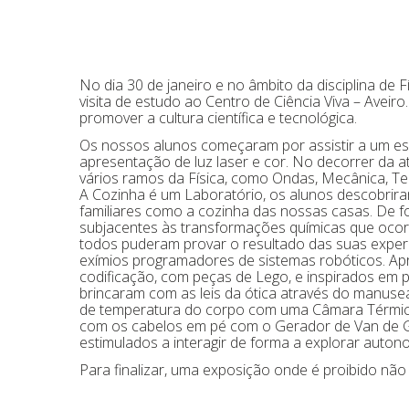
No dia 30 de janeiro e no âmbito da disciplina de 
visita de estudo ao Centro de Ciência Viva – Aveiro.
promover a cultura científica e tecnológica.
Os nossos alunos começaram por assistir a um espe
apresentação de luz laser e cor. No decorrer da at
vários ramos da Física, como Ondas, Mecânica, Te
A Cozinha é um Laboratório, os alunos descobrira
familiares como a cozinha das nossas casas. De fo
subjacentes às transformações químicas que ocorr
todos puderam provar o resultado das suas experi
exímios programadores de sistemas robóticos. Ap
codificação, com peças de Lego, e inspirados em 
brincaram com as leis da ótica através do manuse
de temperatura do corpo com uma Câmara Térmic
com os cabelos em pé com o Gerador de Van de Gr
estimulados a interagir de forma a explorar auto
Para finalizar, uma exposição onde é proibido não