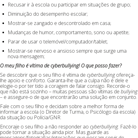
Recusar ir à escola ou participar em situações de grupo;
Diminuição do desempenho escolar;
Mostrar-se zangado e descontrolado em casa;
Mudanças de humor, comportamento, sono ou apetite;
Parar de usar o telemóvel/computador/tablet;
Mostrar-se nervoso e ansioso sempre que surge uma
nova mensagem;
O meu filho é vítima de cyberbullying! O que posso fazer?
Se descobrir que o seu filho é vítima de
cyberbullying
ofereça-
lhe apoio e conforto. Garanta-lhe que a culpa não é dele e
elogie-o por ter tido a coragem de falar consigo. Recorde-o
que não está sozinho – muitas pessoas são vítimas de
bullying
– e assegure-o de que encontrarão uma solução em conjunto.
Fale com o seu filho e decidam sobre a melhor forma de
informar a escola (o Diretor de Turma, o Psicólogo da escola)
da situação ou Polícia/GNR.
Encoraje o seu filho a não responder ao
cyberbullying
. Fazê-lo
pode tornar a situação ainda pior. Mas guarde as
mensagens/fotografias/interações que possam servir de