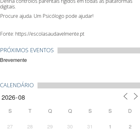
Defina controlos parentais rígidos em todas as plataformas
digitais.
Procure ajuda. Um Psicólogo pode ajudar!
Fonte: https://escolasaudavelmente.pt
PRÓXIMOS EVENTOS
Brevemente
CALENDÁRIO
S
T
Q
Q
S
S
D
27
28
29
30
31
1
2