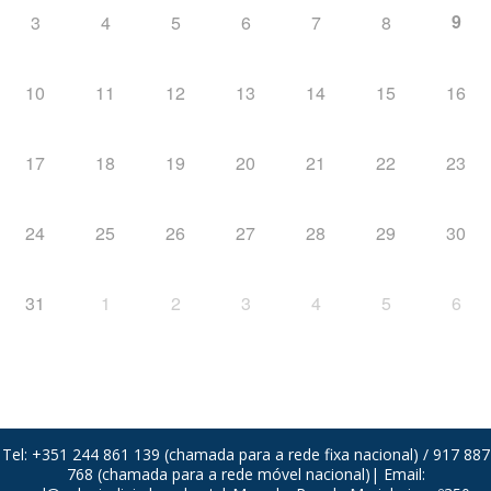
9
3
4
5
6
7
8
10
11
12
13
14
15
16
17
18
19
20
21
22
23
24
25
26
27
28
29
30
31
1
2
3
4
5
6
Tel: +351 244 861 139 (chamada para a rede fixa nacional) / 917 887
768 (chamada para a rede móvel nacional)| Email: