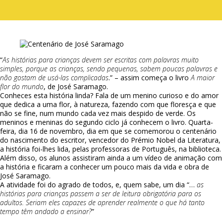
“
As histórias para crianças devem ser escritas com palavras muito
simples, porque as crianças, sendo pequenas, sabem poucas palavras e
não gostam de usá-las complicadas
.” – assim começa o livro
A maior
flor do mundo
, de José Saramago.
Conheces esta história linda? Fala de um menino curioso e do amor
que dedica a uma flor, à natureza, fazendo com que floresça e que
não se fine, num mundo cada vez mais despido de verde. Os
meninos e meninas do segundo ciclo já conhecem o livro. Quarta-
feira, dia 16 de novembro, dia em que se comemorou o centenário
do nascimento do escritor, vencedor do Prémio Nobel da Literatura,
a história foi-lhes lida, pelas professoras de Português, na biblioteca.
Além disso, os alunos assistiram ainda a um vídeo de animação com
a história e ficaram a conhecer um pouco mais da vida e obra de
José Saramago.
A atividade foi do agrado de todos, e, quem sabe, um dia “…
as
histórias para crianças passem a ser de leitura obrigatória para os
adultos. Seriam eles capazes de aprender realmente o que há tanto
tempo têm andado a ensinar?
”