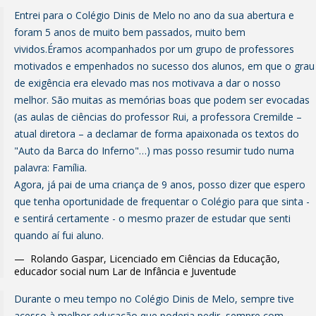
Entrei para o Colégio Dinis de Melo no ano da sua abertura e
foram 5 anos de muito bem passados, muito bem
vividos.Éramos acompanhados por um grupo de professores
motivados e empenhados no sucesso dos alunos, em que o grau
de exigência era elevado mas nos motivava a dar o nosso
melhor. São muitas as memórias boas que podem ser evocadas
(as aulas de ciências do professor Rui, a professora Cremilde –
atual diretora – a declamar de forma apaixonada os textos do
"Auto da Barca do Inferno"…) mas posso resumir tudo numa
palavra: Família.
Agora, já pai de uma criança de 9 anos, posso dizer que espero
que tenha oportunidade de frequentar o Colégio para que sinta -
e sentirá certamente - o mesmo prazer de estudar que senti
quando aí fui aluno.
Rolando Gaspar
,
Licenciado em Ciências da Educação,
educador social num Lar de Infância e Juventude
Durante o meu tempo no Colégio Dinis de Melo, sempre tive
acesso à melhor educação que poderia pedir, sempre com